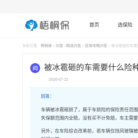
首页
选保险
当前位置：
梧桐保
>
问答
>
精选问答
>
投保攻略问答
> 被冰雹砸的车需
被冰雹砸的车需要什么险种
2020-07-22
回答：
车辆被冰雹砸损了，属于车损险的保险责任范围
失保额范围内全赔，没有买不计免赔，车主需要承
另外，在车险综合改革前，若车辆仅挡风玻璃被